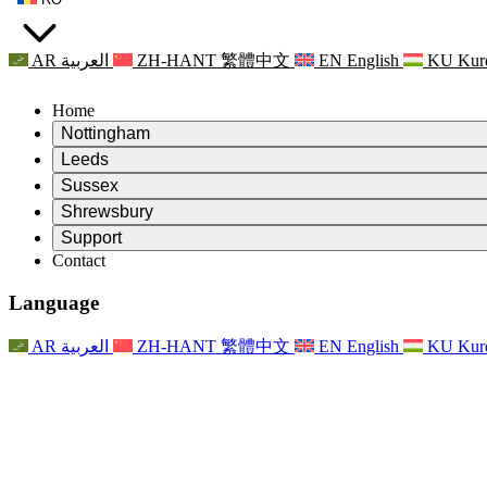
AR
العربية
ZH-HANT
繁體中文
EN
English
KU
Kur
Home
Nottingham
Review
Leeds
Președintele revizuirii
Review
Sussex
Echipa independentă de evaluare
Președintele revizuirii
Review
Shrewsbury
Termeni de referință
Echipa independentă de evaluare
Președintele revizuirii
Raportul final al evaluării independente
Review
Support
Termeni de referință
Echipa independentă de evaluare
Întrebări frecvente
Termeni de referință pentru revizuirea maternității
Contact
Leeds
Contact
Termeni de referință
Contact
Anunţuri
For Families
Servicii regionale Leeds
Contact
For Families
Reports
Sprijin psihologic pentru familii
Nottingham
Language
For Families
Procesul de feedback al familiei
Raportul final al evaluării independente
Actualizări pentru familii
Serviciul de asistență psihologică familială
Sprijin psihologic pentru familii
Ultimele actualizări
Primul raport al evaluării independente
Evenimente
Sprijin în caz de criză în domeniul sănătății mintale
Actualizări pentru familii
AR
العربية
ZH-HANT
繁體中文
EN
English
KU
Kur
Buletine informative
For Families
For Staff
Servicii regionale Nottingham
Evenimente
Renunțare
Actualizări
Sprijin pentru personal
National
For Staff
Evenimente
Vocile personalului
Sepsis Charities
Sprijin pentru personal
Sprijin psihologic pentru familii
Suport pentru cancer în timpul și în jurul sarcinii
Vocile personalului
For Staff
Organizații de consiliere profesională
Sprijin pentru personal
Organizațiile naționale pentru pierderea copilului
Other
Sprijin pentru familii atunci când un copil are o dizabilitate