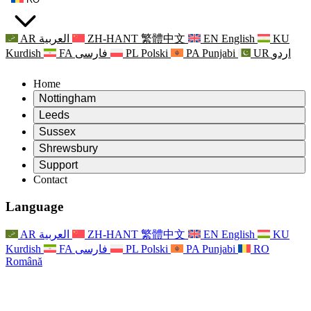
AR
العربية
ZH-HANT
繁體中文
EN
English
KU
Kurdish
FA
فارسی
PL
Polski
PA
Punjabi
UR
اردو
Home
Nottingham
Review
Leeds
Președintele revizuirii
Review
Sussex
Echipa independentă de evaluare
Președintele revizuirii
Review
Shrewsbury
Termeni de referință
Echipa independentă de evaluare
Președintele revizuirii
Raportul final al evaluării independente
Review
Support
Termeni de referință
Echipa independentă de evaluare
Întrebări frecvente
Termeni de referință pentru revizuirea maternității
Contact
Leeds
Contact
Termeni de referință
Contact
Anunţuri
For Families
Servicii regionale Leeds
Contact
For Families
Reports
Sprijin psihologic pentru familii
Nottingham
Language
For Families
Procesul de feedback al familiei
Raportul final al evaluării independente
Actualizări pentru familii
Serviciul de asistență psihologică familială
Sprijin psihologic pentru familii
Ultimele actualizări
Primul raport al evaluării independente
Evenimente
Sprijin în caz de criză în domeniul sănătății mintale
Actualizări pentru familii
AR
العربية
ZH-HANT
繁體中文
EN
English
KU
Buletine informative
For Families
For Staff
Servicii regionale Nottingham
Evenimente
Kurdish
FA
فارسی
PL
Polski
PA
Punjabi
RO
Renunțare
Actualizări
Sprijin pentru personal
National
For Staff
Română
Evenimente
Vocile personalului
Sepsis Charities
Sprijin pentru personal
Sprijin psihologic pentru familii
Suport pentru cancer în timpul și în jurul sarcinii
Vocile personalului
For Staff
Organizații de consiliere profesională
Sprijin pentru personal
Organizațiile naționale pentru pierderea copilului