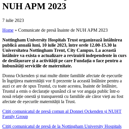
NUH APM 2023
7 iulie 2023
Home
»
Comunicate de presă înainte de NUH APM 2023
Nottingham University Hospitals Trust organizează întâlnirea
publică anuală luni, 10 iulie 2023, între orele 12.00-15.30 la
Universitatea Nottingham Trent, City Campus. La această
întâlnire va exista o actualizare a revizuirii independente în curs
de desfășurare și a activității pe care Fundația o face pentru a
îmbunătăți serviciile de maternitate.
Donna Ockenden și mai multe dintre familiile afectate de eșecurile
în îngrijirea maternității vor fi prezente la această întâlnire pentru a
auzi ce are de spus Trustul, cu toate acestea, înainte de întâlnire,
Trustul a emis o declarație spunând că se vor angaja public într-o
nouă relație onestă și transparentă cu familiile ale căror vieți au fost
afectate de eșecurile maternității la Trust.
Citiți comunicatul de presă comun al Donnei Ockenden și NUHT
Family Group
Citiți comunicatul de presă de la Nottingham University Hospitals