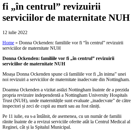
fi „în centrul” revizuirii
serviciilor de maternitate NUH
12 iulie 2022
Home
»
Donna Ockenden: familiile vor fi “în centrul” revizuirii
serviciilor de maternitate NUH
Donna Ockenden: familiile vor fi „în centrul” revizuirii
serviciilor de maternitate NUH
Moașa Donna Ockenden spune că familiile vor fi „în inima” unei
noi revizuiri a serviciilor de maternitate inadecvate din Nottingham.
Doamna Ockenden a vizitat astăzi Nottingham înainte de a prezida
propria revizuire independentă a Nottingham University Hospitals
Trust (NUH), unde maternitățile sunt evaluate „inadecvate” de către
inspectori și zeci de copii au murit sau au fost răniți.
Pe 11 iulie, ea s-a întâlnit, de asemenea, cu un număr de familii
rănite înainte de a revizui serviciile oferite atât la Centrul Medical al
Reginei, cât și la Spitalul Municipal.