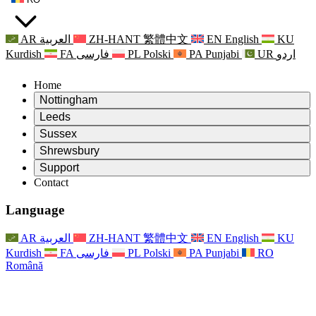
AR
العربية
ZH-HANT
繁體中文
EN
English
KU
Kurdish
FA
فارسی
PL
Polski
PA
Punjabi
UR
اردو
Home
Nottingham
Review
Leeds
Președintele revizuirii
Review
Sussex
Echipa independentă de evaluare
Președintele revizuirii
Review
Shrewsbury
Termeni de referință
Echipa independentă de evaluare
Președintele revizuirii
Raportul final al evaluării independente
Review
Support
Termeni de referință
Echipa independentă de evaluare
Întrebări frecvente
Termeni de referință pentru revizuirea maternității
Contact
Leeds
Contact
Termeni de referință
Contact
Anunţuri
For Families
Servicii regionale Leeds
Contact
For Families
Reports
Sprijin psihologic pentru familii
Nottingham
Language
For Families
Procesul de feedback al familiei
Raportul final al evaluării independente
Actualizări pentru familii
Serviciul de asistență psihologică familială
Sprijin psihologic pentru familii
Ultimele actualizări
Primul raport al evaluării independente
Evenimente
Sprijin în caz de criză în domeniul sănătății mintale
Actualizări pentru familii
AR
العربية
ZH-HANT
繁體中文
EN
English
KU
Buletine informative
For Families
For Staff
Servicii regionale Nottingham
Evenimente
Kurdish
FA
فارسی
PL
Polski
PA
Punjabi
RO
Renunțare
Actualizări
Sprijin pentru personal
National
For Staff
Română
Evenimente
Vocile personalului
Sepsis Charities
Sprijin pentru personal
Sprijin psihologic pentru familii
Suport pentru cancer în timpul și în jurul sarcinii
Vocile personalului
For Staff
Organizații de consiliere profesională
Sprijin pentru personal
Organizațiile naționale pentru pierderea copilului