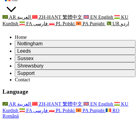
AR
العربية
ZH-HANT
繁體中文
EN
English
KU
Kurdish
FA
فارسی
PL
Polski
PA
Punjabi
UR
اردو
Home
Nottingham
Review
Leeds
Președintele revizuirii
Review
Sussex
Echipa independentă de evaluare
Președintele revizuirii
Review
Shrewsbury
Termeni de referință
Echipa independentă de evaluare
Președintele revizuirii
Raportul final al evaluării independente
Review
Support
Termeni de referință
Echipa independentă de evaluare
Întrebări frecvente
Termeni de referință pentru revizuirea maternității
Contact
Leeds
Contact
Termeni de referință
Contact
Anunţuri
For Families
Servicii regionale Leeds
Contact
For Families
Reports
Sprijin psihologic pentru familii
Nottingham
Language
For Families
Procesul de feedback al familiei
Raportul final al evaluării independente
Actualizări pentru familii
Serviciul de asistență psihologică familială
Sprijin psihologic pentru familii
Ultimele actualizări
Primul raport al evaluării independente
Evenimente
Sprijin în caz de criză în domeniul sănătății mintale
Actualizări pentru familii
AR
العربية
ZH-HANT
繁體中文
EN
English
KU
Buletine informative
For Families
For Staff
Servicii regionale Nottingham
Evenimente
Kurdish
FA
فارسی
PL
Polski
PA
Punjabi
RO
Renunțare
Actualizări
Sprijin pentru personal
National
For Staff
Română
Evenimente
Vocile personalului
Sepsis Charities
Sprijin pentru personal
Sprijin psihologic pentru familii
Suport pentru cancer în timpul și în jurul sarcinii
Vocile personalului
For Staff
Organizații de consiliere profesională
Sprijin pentru personal
Organizațiile naționale pentru pierderea copilului