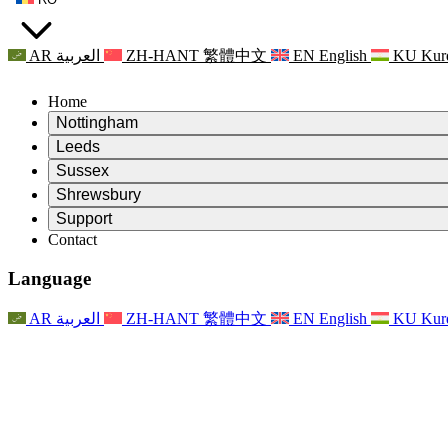
AR
العربية
ZH-HANT
繁體中文
EN
English
KU
Kur
Home
Nottingham
Review
Leeds
Președintele revizuirii
Review
Sussex
Echipa independentă de evaluare
Președintele revizuirii
Review
Shrewsbury
Termeni de referință
Echipa independentă de evaluare
Președintele revizuirii
Raportul final al evaluării independente
Review
Support
Termeni de referință
Echipa independentă de evaluare
Întrebări frecvente
Termeni de referință pentru revizuirea maternității
Contact
Leeds
Contact
Termeni de referință
Contact
Anunţuri
For Families
Servicii regionale Leeds
Contact
For Families
Reports
Sprijin psihologic pentru familii
Nottingham
Language
For Families
Procesul de feedback al familiei
Raportul final al evaluării independente
Actualizări pentru familii
Serviciul de asistență psihologică familială
Sprijin psihologic pentru familii
Ultimele actualizări
Primul raport al evaluării independente
Evenimente
Sprijin în caz de criză în domeniul sănătății mintale
Actualizări pentru familii
AR
العربية
ZH-HANT
繁體中文
EN
English
KU
Kur
Buletine informative
For Families
For Staff
Servicii regionale Nottingham
Evenimente
Renunțare
Actualizări
Sprijin pentru personal
National
For Staff
Evenimente
Vocile personalului
Sepsis Charities
Sprijin pentru personal
Sprijin psihologic pentru familii
Suport pentru cancer în timpul și în jurul sarcinii
Vocile personalului
For Staff
Organizații de consiliere profesională
Sprijin pentru personal
Organizațiile naționale pentru pierderea copilului
Other
Sprijin pentru familii atunci când un copil are o dizabilitate