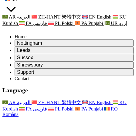
AR
العربية
ZH-HANT
繁體中文
EN
English
KU
Kurdish
FA
فارسی
PL
Polski
PA
Punjabi
UR
اردو
Home
Nottingham
Review
Leeds
Președintele revizuirii
Review
Sussex
Echipa independentă de evaluare
Președintele revizuirii
Review
Shrewsbury
Termeni de referință
Echipa independentă de evaluare
Președintele revizuirii
Raportul final al evaluării independente
Review
Support
Termeni de referință
Echipa independentă de evaluare
Întrebări frecvente
Termeni de referință pentru revizuirea maternității
Contact
Leeds
Contact
Termeni de referință
Contact
Anunţuri
For Families
Servicii regionale Leeds
Contact
For Families
Reports
Sprijin psihologic pentru familii
Nottingham
Language
For Families
Procesul de feedback al familiei
Raportul final al evaluării independente
Actualizări pentru familii
Serviciul de asistență psihologică familială
Sprijin psihologic pentru familii
Ultimele actualizări
Primul raport al evaluării independente
Evenimente
Sprijin în caz de criză în domeniul sănătății mintale
Actualizări pentru familii
AR
العربية
ZH-HANT
繁體中文
EN
English
KU
Buletine informative
For Families
For Staff
Servicii regionale Nottingham
Evenimente
Kurdish
FA
فارسی
PL
Polski
PA
Punjabi
RO
Renunțare
Actualizări
Sprijin pentru personal
National
For Staff
Română
Evenimente
Vocile personalului
Sepsis Charities
Sprijin pentru personal
Sprijin psihologic pentru familii
Suport pentru cancer în timpul și în jurul sarcinii
Vocile personalului
For Staff
Organizații de consiliere profesională
Sprijin pentru personal
Organizațiile naționale pentru pierderea copilului