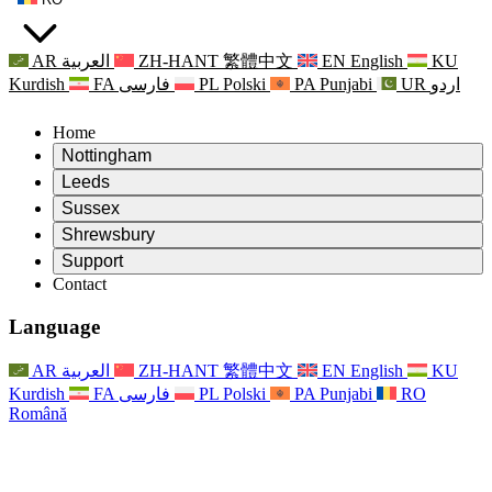
AR
العربية
ZH-HANT
繁體中文
EN
English
KU
Kurdish
FA
فارسی
PL
Polski
PA
Punjabi
UR
اردو
Home
Nottingham
Review
Leeds
Președintele revizuirii
Review
Sussex
Echipa independentă de evaluare
Președintele revizuirii
Review
Shrewsbury
Termeni de referință
Echipa independentă de evaluare
Președintele revizuirii
Raportul final al evaluării independente
Review
Support
Termeni de referință
Echipa independentă de evaluare
Întrebări frecvente
Termeni de referință pentru revizuirea maternității
Contact
Leeds
Contact
Termeni de referință
Contact
Anunţuri
For Families
Servicii regionale Leeds
Contact
For Families
Reports
Sprijin psihologic pentru familii
Nottingham
Language
For Families
Procesul de feedback al familiei
Raportul final al evaluării independente
Actualizări pentru familii
Serviciul de asistență psihologică familială
Sprijin psihologic pentru familii
Ultimele actualizări
Primul raport al evaluării independente
Evenimente
Sprijin în caz de criză în domeniul sănătății mintale
Actualizări pentru familii
AR
العربية
ZH-HANT
繁體中文
EN
English
KU
Buletine informative
For Families
For Staff
Servicii regionale Nottingham
Evenimente
Kurdish
FA
فارسی
PL
Polski
PA
Punjabi
RO
Renunțare
Actualizări
Sprijin pentru personal
National
For Staff
Română
Evenimente
Vocile personalului
Sepsis Charities
Sprijin pentru personal
Sprijin psihologic pentru familii
Suport pentru cancer în timpul și în jurul sarcinii
Vocile personalului
For Staff
Organizații de consiliere profesională
Sprijin pentru personal
Organizațiile naționale pentru pierderea copilului