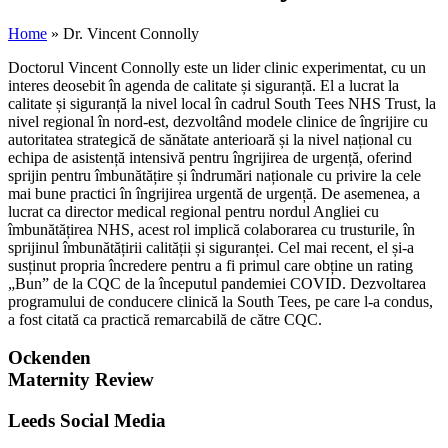
Home
»
Dr. Vincent Connolly
Doctorul Vincent Connolly este un lider clinic experimentat, cu un
interes deosebit în agenda de calitate și siguranță. El a lucrat la
calitate și siguranță la nivel local în cadrul South Tees NHS Trust, la
nivel regional în nord-est, dezvoltând modele clinice de îngrijire cu
autoritatea strategică de sănătate anterioară și la nivel național cu
echipa de asistență intensivă pentru îngrijirea de urgență, oferind
sprijin pentru îmbunătățire și îndrumări naționale cu privire la cele
mai bune practici în îngrijirea urgentă de urgență. De asemenea, a
lucrat ca director medical regional pentru nordul Angliei cu
îmbunătățirea NHS, acest rol implică colaborarea cu trusturile, în
sprijinul îmbunătățirii calității și siguranței. Cel mai recent, el și-a
susținut propria încredere pentru a fi primul care obține un rating
„Bun” de la CQC de la începutul pandemiei COVID. Dezvoltarea
programului de conducere clinică la South Tees, pe care l-a condus,
a fost citată ca practică remarcabilă de către CQC.
Ockenden
Maternity Review
Leeds Social Media