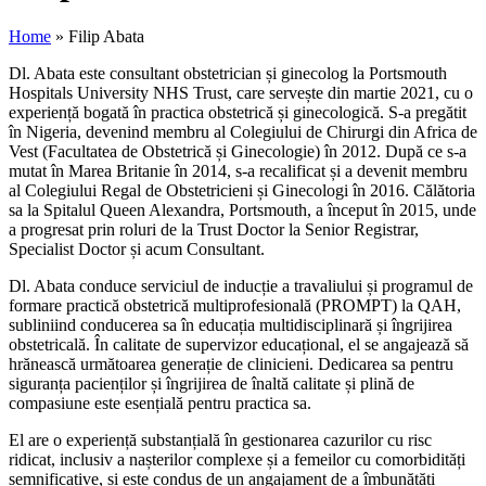
Home
»
Filip Abata
Dl. Abata este consultant obstetrician și ginecolog la Portsmouth
Hospitals University NHS Trust, care servește din martie 2021, cu o
experiență bogată în practica obstetrică și ginecologică. S-a pregătit
în Nigeria, devenind membru al Colegiului de Chirurgi din Africa de
Vest (Facultatea de Obstetrică și Ginecologie) în 2012. După ce s-a
mutat în Marea Britanie în 2014, s-a recalificat și a devenit membru
al Colegiului Regal de Obstetricieni și Ginecologi în 2016. Călătoria
sa la Spitalul Queen Alexandra, Portsmouth, a început în 2015, unde
a progresat prin roluri de la Trust Doctor la Senior Registrar,
Specialist Doctor și acum Consultant.
Dl. Abata conduce serviciul de inducție a travaliului și programul de
formare practică obstetrică multiprofesională (PROMPT) la QAH,
subliniind conducerea sa în educația multidisciplinară și îngrijirea
obstetricală. În calitate de supervizor educațional, el se angajează să
hrănească următoarea generație de clinicieni. Dedicarea sa pentru
siguranța pacienților și îngrijirea de înaltă calitate și plină de
compasiune este esențială pentru practica sa.
El are o experiență substanțială în gestionarea cazurilor cu risc
ridicat, inclusiv a nașterilor complexe și a femeilor cu comorbidități
semnificative, și este condus de un angajament de a îmbunătăți