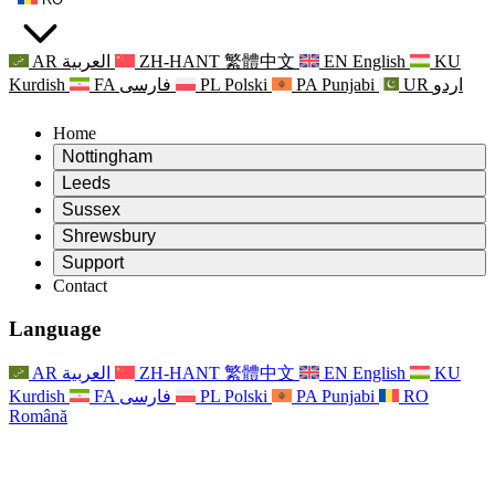
AR
العربية
ZH-HANT
繁體中文
EN
English
KU
Kurdish
FA
فارسی
PL
Polski
PA
Punjabi
UR
اردو
Home
Nottingham
Review
Leeds
Președintele revizuirii
Review
Sussex
Echipa independentă de evaluare
Președintele revizuirii
Review
Shrewsbury
Termeni de referință
Echipa independentă de evaluare
Președintele revizuirii
Raportul final al evaluării independente
Review
Support
Termeni de referință
Echipa independentă de evaluare
Întrebări frecvente
Termeni de referință pentru revizuirea maternității
Contact
Leeds
Contact
Termeni de referință
Contact
Anunţuri
For Families
Servicii regionale Leeds
Contact
For Families
Reports
Sprijin psihologic pentru familii
Nottingham
Language
For Families
Procesul de feedback al familiei
Raportul final al evaluării independente
Actualizări pentru familii
Serviciul de asistență psihologică familială
Sprijin psihologic pentru familii
Ultimele actualizări
Primul raport al evaluării independente
Evenimente
Sprijin în caz de criză în domeniul sănătății mintale
Actualizări pentru familii
AR
العربية
ZH-HANT
繁體中文
EN
English
KU
Buletine informative
For Families
For Staff
Servicii regionale Nottingham
Evenimente
Kurdish
FA
فارسی
PL
Polski
PA
Punjabi
RO
Renunțare
Actualizări
Sprijin pentru personal
National
For Staff
Română
Evenimente
Vocile personalului
Sepsis Charities
Sprijin pentru personal
Sprijin psihologic pentru familii
Suport pentru cancer în timpul și în jurul sarcinii
Vocile personalului
For Staff
Organizații de consiliere profesională
Sprijin pentru personal
Organizațiile naționale pentru pierderea copilului