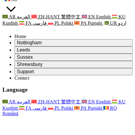
AR
العربية
ZH-HANT
繁體中文
EN
English
KU
Kurdish
FA
فارسی
PL
Polski
PA
Punjabi
UR
اردو
Home
Nottingham
Review
Leeds
Președintele revizuirii
Review
Sussex
Echipa independentă de evaluare
Președintele revizuirii
Review
Shrewsbury
Termeni de referință
Echipa independentă de evaluare
Președintele revizuirii
Raportul final al evaluării independente
Review
Support
Termeni de referință
Echipa independentă de evaluare
Întrebări frecvente
Termeni de referință pentru revizuirea maternității
Contact
Leeds
Contact
Termeni de referință
Contact
Anunţuri
For Families
Servicii regionale Leeds
Contact
For Families
Reports
Sprijin psihologic pentru familii
Nottingham
Language
For Families
Procesul de feedback al familiei
Raportul final al evaluării independente
Actualizări pentru familii
Serviciul de asistență psihologică familială
Sprijin psihologic pentru familii
Ultimele actualizări
Primul raport al evaluării independente
Evenimente
Sprijin în caz de criză în domeniul sănătății mintale
Actualizări pentru familii
AR
العربية
ZH-HANT
繁體中文
EN
English
KU
Buletine informative
For Families
For Staff
Servicii regionale Nottingham
Evenimente
Kurdish
FA
فارسی
PL
Polski
PA
Punjabi
RO
Renunțare
Actualizări
Sprijin pentru personal
National
For Staff
Română
Evenimente
Vocile personalului
Sepsis Charities
Sprijin pentru personal
Sprijin psihologic pentru familii
Suport pentru cancer în timpul și în jurul sarcinii
Vocile personalului
For Staff
Organizații de consiliere profesională
Sprijin pentru personal
Organizațiile naționale pentru pierderea copilului