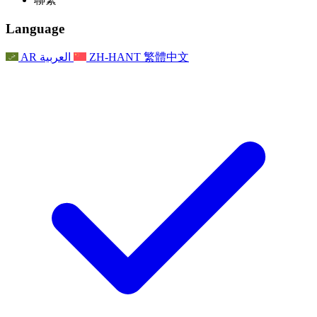
常見問題
聯繫
職權範圍
公告
利茲地區服務
聯繫
For Families
聯繫
Reports
Nottingham
Language
For Families
家庭心理支持
For Families
獨立審查的最終報告
家庭心理支援服務
家庭回饋流程
家庭更新
家庭心理支持
獨立審查報告的首次報告
心理健康危機支援
AR
العربية
ZH-HANT
繁體中文
最新消息
事件
家庭更新
For Families
諾丁漢區域服務
電子報
For Staff
事件
更新
National
退出
員工支援
For Staff
敗血症慈善機構
事件
員工之聲
員工支援
懷孕期間和懷孕前後的癌症支援
家庭心理支持
員工之聲
專業諮詢機構
For Staff
全國嬰兒丟失組織
員工支援
為兒童殘疾時的家庭提供支援
Other
全國兄弟姐妹支援
GMC與NMC
全國喪親援助
基於信仰的喪親支援
對於父親