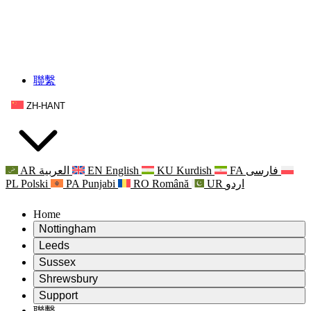
聯繫
ZH-HANT
AR
العربية
EN
English
KU
Kurdish
FA
فارسی
PL
Polski
PA
Punjabi
RO
Română
UR
اردو
Home
Nottingham
Review
Leeds
評審主席
Review
Sussex
獨立審核小組
評審主席
Review
Shrewsbury
職權範圍
獨立審核小組
評審主席
Review
Support
獨立審查最終報告
職權範圍
獨立審核小組
產科複查的職權範圍
Leeds
聯繫