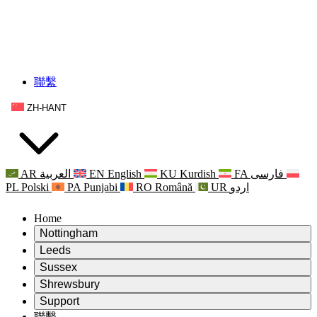
聯繫
ZH-HANT
AR
العربية
EN
English
KU
Kurdish
FA
فارسی
PL
Polski
PA
Punjabi
RO
Română
UR
اردو
Home
Nottingham
Review
Leeds
評審主席
Review
Sussex
獨立審核小組
評審主席
Review
Shrewsbury
職權範圍
獨立審核小組
評審主席
Review
Support
獨立審查最終報告
職權範圍
獨立審核小組
產科複查的職權範圍
Leeds
聯繫