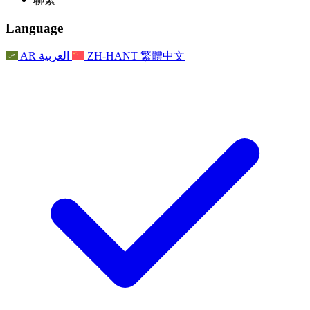
常見問題
聯繫
職權範圍
公告
利茲地區服務
聯繫
For Families
聯繫
Reports
Nottingham
Language
For Families
家庭心理支持
For Families
獨立審查的最終報告
家庭心理支援服務
家庭回饋流程
家庭更新
家庭心理支持
獨立審查報告的首次報告
心理健康危機支援
AR
العربية
ZH-HANT
繁體中文
最新消息
事件
家庭更新
For Families
諾丁漢區域服務
電子報
For Staff
事件
更新
National
退出
員工支援
For Staff
敗血症慈善機構
事件
員工之聲
員工支援
懷孕期間和懷孕前後的癌症支援
家庭心理支持
員工之聲
專業諮詢機構
For Staff
全國嬰兒丟失組織
員工支援
為兒童殘疾時的家庭提供支援
Other
全國兄弟姐妹支援
GMC與NMC
全國喪親援助
基於信仰的喪親支援
對於父親