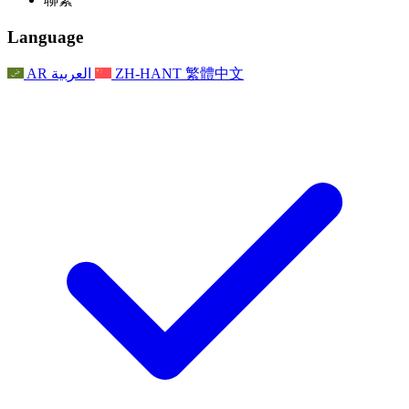
常見問題
聯繫
職權範圍
公告
利茲地區服務
聯繫
For Families
聯繫
Reports
Nottingham
Language
For Families
家庭心理支持
For Families
獨立審查的最終報告
家庭心理支援服務
家庭回饋流程
家庭更新
家庭心理支持
獨立審查報告的首次報告
心理健康危機支援
AR
العربية
ZH-HANT
繁體中文
最新消息
事件
家庭更新
For Families
諾丁漢區域服務
電子報
For Staff
事件
更新
National
退出
員工支援
For Staff
敗血症慈善機構
事件
員工之聲
員工支援
懷孕期間和懷孕前後的癌症支援
家庭心理支持
員工之聲
專業諮詢機構
For Staff
全國嬰兒丟失組織
員工支援
為兒童殘疾時的家庭提供支援
Other
全國兄弟姐妹支援
GMC與NMC
全國喪親援助
基於信仰的喪親支援
對於父親