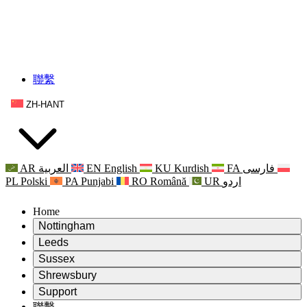
聯繫
ZH-HANT
AR
العربية
EN
English
KU
Kurdish
FA
فارسی
PL
Polski
PA
Punjabi
RO
Română
UR
اردو
Home
Nottingham
Review
Leeds
評審主席
Review
Sussex
獨立審核小組
評審主席
Review
Shrewsbury
職權範圍
獨立審核小組
評審主席
Review
Support
獨立審查最終報告
職權範圍
獨立審核小組
產科複查的職權範圍
Leeds
聯繫