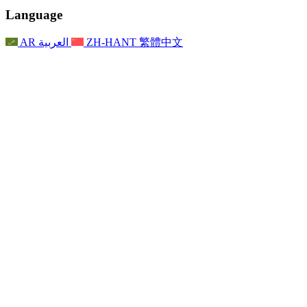
聯繫
For Families
聯繫
Reports
Nottingham
Language
For Families
家庭心理支持
For Families
獨立審查的最終報告
家庭心理支援服務
家庭回饋流程
家庭更新
家庭心理支持
獨立審查報告的首次報告
心理健康危機支援
AR
العربية
ZH-HANT
繁體中文
最新消息
事件
家庭更新
For Families
諾丁漢區域服務
電子報
For Staff
事件
更新
National
退出
員工支援
For Staff
敗血症慈善機構
事件
員工之聲
員工支援
懷孕期間和懷孕前後的癌症支援
家庭心理支持
員工之聲
專業諮詢機構
For Staff
全國嬰兒丟失組織
員工支援
為兒童殘疾時的家庭提供支援
Other
全國兄弟姐妹支援
GMC與NMC
全國喪親援助
基於信仰的喪親支援
對於父親