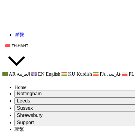
聯繫
ZH-HANT
AR
العربية
EN
English
KU
Kurdish
FA
فارسی
PL
Home
Nottingham
Review
Leeds
評審主席
Review
Sussex
獨立審核小組
評審主席
Review
Shrewsbury
職權範圍
獨立審核小組
評審主席
Review
Support
獨立審查最終報告
職權範圍
獨立審核小組
產科複查的職權範圍
Leeds
聯繫
常見問題
聯繫
職權範圍
公告
利茲地區服務