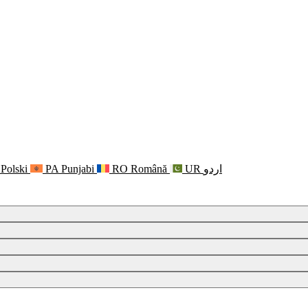
Polski
PA
Punjabi
RO
Română
UR
اردو