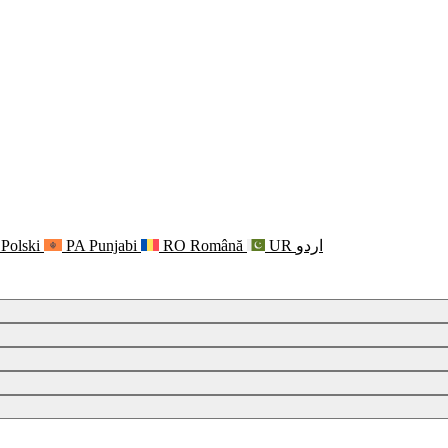
Polski
PA
Punjabi
RO
Română
UR
اردو