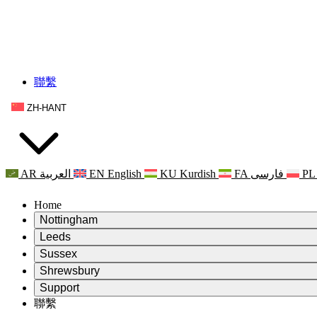
聯繫
ZH-HANT
AR
العربية
EN
English
KU
Kurdish
FA
فارسی
PL
Home
Nottingham
Review
Leeds
評審主席
Review
Sussex
獨立審核小組
評審主席
Review
Shrewsbury
職權範圍
獨立審核小組
評審主席
Review
Support
獨立審查最終報告
職權範圍
獨立審核小組
產科複查的職權範圍
Leeds
聯繫
常見問題
聯繫
職權範圍
公告
利茲地區服務