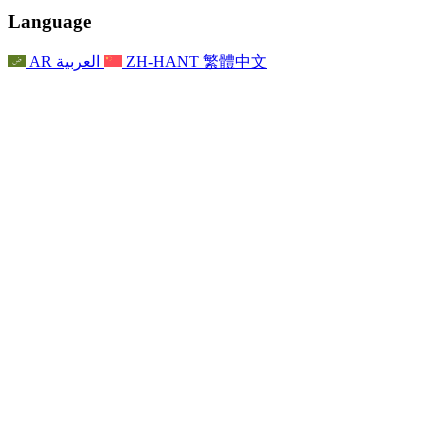
聯繫
For Families
聯繫
Reports
Nottingham
Language
For Families
家庭心理支持
For Families
獨立審查的最終報告
家庭心理支援服務
家庭回饋流程
家庭更新
家庭心理支持
獨立審查報告的首次報告
心理健康危機支援
AR
العربية
ZH-HANT
繁體中文
最新消息
事件
家庭更新
For Families
諾丁漢區域服務
電子報
For Staff
事件
更新
National
退出
員工支援
For Staff
敗血症慈善機構
事件
員工之聲
員工支援
懷孕期間和懷孕前後的癌症支援
家庭心理支持
員工之聲
專業諮詢機構
For Staff
全國嬰兒丟失組織
員工支援
為兒童殘疾時的家庭提供支援
Other
全國兄弟姐妹支援
GMC與NMC
全國喪親援助
基於信仰的喪親支援
對於父親