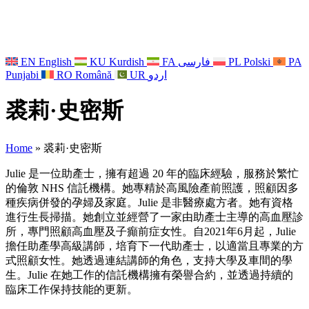
EN
English
KU
Kurdish
FA
فارسی
PL
Polski
PA
Punjabi
RO
Română
UR
اردو
裘莉·史密斯
Home
»
裘莉·史密斯
Julie 是一位助產士，擁有超過 20 年的臨床經驗，服務於繁忙
的倫敦 NHS 信託機構。她專精於高風險產前照護，照顧因多
種疾病併發的孕婦及家庭。Julie 是非醫療處方者。她有資格
進行生長掃描。她創立並經營了一家由助產士主導的高血壓診
所，專門照顧高血壓及子癲前症女性。自2021年6月起，Julie
擔任助產學高級講師，培育下一代助產士，以適當且專業的方
式照顧女性。她透過連結講師的角色，支持大學及車間的學
生。Julie 在她工作的信託機構擁有榮譽合約，並透過持續的
臨床工作保持技能的更新。