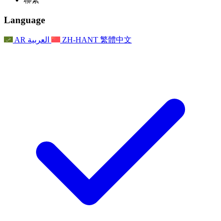
常見問題
聯繫
職權範圍
公告
利茲地區服務
聯繫
For Families
聯繫
Reports
Nottingham
Language
For Families
家庭心理支持
For Families
獨立審查的最終報告
家庭心理支援服務
家庭回饋流程
家庭更新
家庭心理支持
獨立審查報告的首次報告
心理健康危機支援
AR
العربية
ZH-HANT
繁體中文
最新消息
事件
家庭更新
For Families
諾丁漢區域服務
電子報
For Staff
事件
更新
National
退出
員工支援
For Staff
敗血症慈善機構
事件
員工之聲
員工支援
懷孕期間和懷孕前後的癌症支援
家庭心理支持
員工之聲
專業諮詢機構
For Staff
全國嬰兒丟失組織
員工支援
為兒童殘疾時的家庭提供支援
Other
全國兄弟姐妹支援
GMC與NMC
全國喪親援助
基於信仰的喪親支援
對於父親