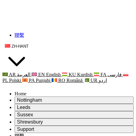
聯繫
ZH-HANT
AR
العربية
EN
English
KU
Kurdish
FA
فارسی
PL
Polski
PA
Punjabi
RO
Română
UR
اردو
Home
Nottingham
Review
Leeds
評審主席
Review
Sussex
獨立審核小組
評審主席
Review
Shrewsbury
職權範圍
獨立審核小組
評審主席
Review
Support
獨立審查最終報告
職權範圍
獨立審核小組
產科複查的職權範圍
Leeds
聯繫