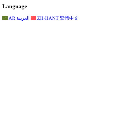
聯繫
For Families
聯繫
Reports
Nottingham
Language
For Families
家庭心理支持
For Families
獨立審查的最終報告
家庭心理支援服務
家庭回饋流程
家庭更新
家庭心理支持
獨立審查報告的首次報告
心理健康危機支援
AR
العربية
ZH-HANT
繁體中文
最新消息
事件
家庭更新
For Families
諾丁漢區域服務
電子報
For Staff
事件
更新
National
退出
員工支援
For Staff
敗血症慈善機構
事件
員工之聲
員工支援
懷孕期間和懷孕前後的癌症支援
家庭心理支持
員工之聲
專業諮詢機構
For Staff
全國嬰兒丟失組織
員工支援
為兒童殘疾時的家庭提供支援
Other
全國兄弟姐妹支援
GMC與NMC
全國喪親援助
基於信仰的喪親支援
對於父親