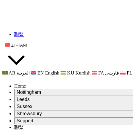
聯繫
ZH-HANT
AR
العربية
EN
English
KU
Kurdish
FA
فارسی
PL
Home
Nottingham
Review
Leeds
評審主席
Review
Sussex
獨立審核小組
評審主席
Review
Shrewsbury
職權範圍
獨立審核小組
評審主席
Review
Support
獨立審查最終報告
職權範圍
獨立審核小組
產科複查的職權範圍
Leeds
聯繫
常見問題
聯繫
職權範圍
公告
利茲地區服務