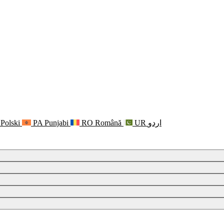
Polski
PA
Punjabi
RO
Română
UR
اردو