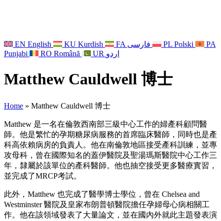
EN
English
KU
Kurdish
FA
فارسی
PL
Polski
PA
Punjabi
RO
Română
UR
اردو
Matthew Cauldwell 博士
Home
»
Matthew Cauldwell 博士
Matthew 是一名在倫敦西南部三級中心工作的婦產科顧問醫
師。他是繁忙的孕期糖尿病服務的首席臨床醫師，同時也是產
科高依賴病房的負責人。他在南倫敦地區接受產科訓練，並專
攻母科，曾在國際知名的蓋伊醫院及聖湯瑪斯醫院中心工作三
年，隸屬於該單位的產科醫師。他也抽空接受更多醫療實習，
並完成了MRCP考試。
此外，Matthew 也完成了醫學博士學位，曾在 Chelsea and
Westminster 醫院及皇家布朗普頓醫院擔任孕婦母心病相關工
作。他在該領域發表了大量論文，並在國內外就此主題發表演