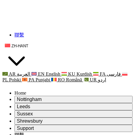
聯繫
ZH-HANT
AR
العربية
EN
English
KU
Kurdish
FA
فارسی
PL
Polski
PA
Punjabi
RO
Română
UR
اردو
Home
Nottingham
Review
Leeds
評審主席
Review
Sussex
獨立審核小組
評審主席
Review
Shrewsbury
職權範圍
獨立審核小組
評審主席
Review
Support
獨立審查最終報告
職權範圍
獨立審核小組
產科複查的職權範圍
Leeds
聯繫