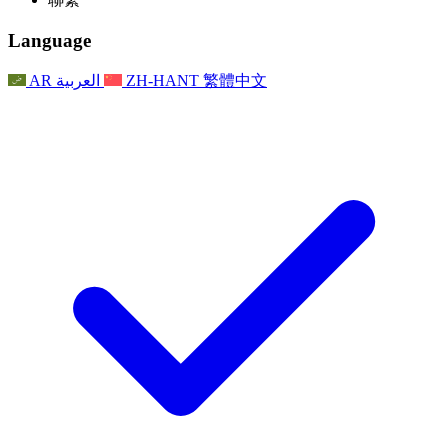
常見問題
聯繫
職權範圍
公告
利茲地區服務
聯繫
For Families
聯繫
Reports
Nottingham
Language
For Families
家庭心理支持
For Families
獨立審查的最終報告
家庭心理支援服務
家庭回饋流程
家庭更新
家庭心理支持
獨立審查報告的首次報告
心理健康危機支援
AR
العربية
ZH-HANT
繁體中文
最新消息
事件
家庭更新
For Families
諾丁漢區域服務
電子報
For Staff
事件
更新
National
退出
員工支援
For Staff
敗血症慈善機構
事件
員工之聲
員工支援
懷孕期間和懷孕前後的癌症支援
家庭心理支持
員工之聲
專業諮詢機構
For Staff
全國嬰兒丟失組織
員工支援
為兒童殘疾時的家庭提供支援
Other
全國兄弟姐妹支援
GMC與NMC
全國喪親援助
基於信仰的喪親支援
對於父親