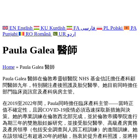
EN
English
KU
Kurdish
FA
فارسی
PL
Polski
PA
Punjabi
RO
Română
UR
اردو
Paula Galea 醫師
Home
»
Paula Galea 醫師
Paula Galea 醫師在倫敦希靈頓醫院 NHS 基金信託擔任產科顧
問醫師九年，特別關注產後照護及胎兒醫學。她目前同時擔任
部門臨床資訊官及產科病房主管。
在2019至2022年間，Paula同時擔任臨床產科主管——當時正
值不確定性，且因COVID-19疫情必須迅速採取新措施與決
策。她的專業訓練在倫敦西北部完成，並於倫敦帝國學院進行
為期三年的雙胞胎妊娠研究，並接受胎兒醫學、高級產房實務
及產房領導（包括安全調查與人因工程訓練）的進階訓練。她
在該領域已有超過20年的經驗，熱衷於提升產科照護，並將持