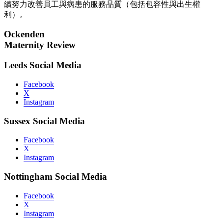
續努力改善員工與病患的服務品質（包括包容性與出生權
利）。
Ockenden
Maternity Review
Leeds Social Media
Facebook
X
Instagram
Sussex Social Media
Facebook
X
Instagram
Nottingham Social Media
Facebook
X
Instagram