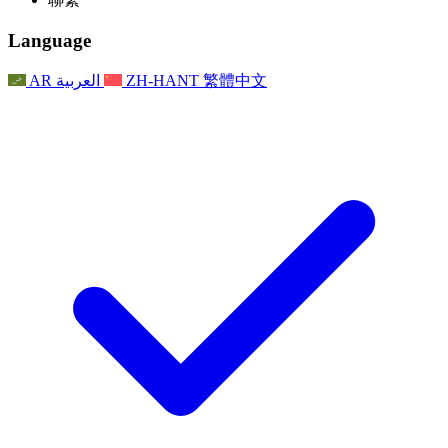
常見問題
聯繫
職權範圍
公告
利茲地區服務
聯繫
For Families
聯繫
Reports
Nottingham
Language
For Families
家庭心理支持
For Families
獨立審查的最終報告
家庭心理支援服務
家庭回饋流程
家庭更新
家庭心理支持
獨立審查報告的首次報告
心理健康危機支援
AR
العربية
ZH-HANT
繁體中文
最新消息
事件
家庭更新
For Families
諾丁漢區域服務
電子報
For Staff
事件
更新
National
退出
員工支援
For Staff
敗血症慈善機構
事件
員工之聲
員工支援
懷孕期間和懷孕前後的癌症支援
家庭心理支持
員工之聲
專業諮詢機構
For Staff
全國嬰兒丟失組織
員工支援
為兒童殘疾時的家庭提供支援
Other
全國兄弟姐妹支援
GMC與NMC
全國喪親援助
基於信仰的喪親支援
對於父親