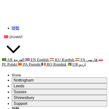
聯繫
ZH-HANT
AR
العربية
EN
English
KU
Kurdish
FA
فارسی
PL
Polski
PA
Punjabi
RO
Română
UR
اردو
Home
Nottingham
Review
Leeds
評審主席
Review
Sussex
獨立審核小組
評審主席
Review
Shrewsbury
職權範圍
獨立審核小組
評審主席
Review
Support
獨立審查最終報告
職權範圍
獨立審核小組
產科複查的職權範圍
Leeds
聯繫