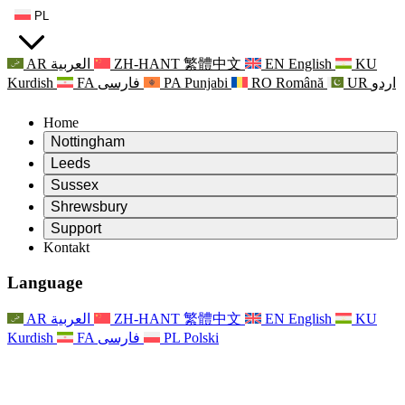
PL
AR
العربية
ZH-HANT
繁體中文
EN
English
KU
Kurdish
FA
فارسی
PA
Punjabi
RO
Română
UR
اردو
Home
Nottingham
Review
Leeds
Przewodniczący Przeglądu
Review
Sussex
Niezależny zespół recenzentów
Przewodniczący Przeglądu
Review
Shrewsbury
Zakres uprawnień
Niezależny zespół recenzentów
Przewodniczący Przeglądu
Raport końcowy z niezależnego przeglądu
Review
Support
Zakres wymagań i obowiązków
Niezależny zespół recenzentów
Często zadawane pytania
Zakres zadań w zakresie oceny macierzyństwa
Kontakt
Leeds
Kontakt
Zakres uprawnień
Kontakt
Anonsy
For Families
Usługi regionalne Leeds
Kontakt
For Families
Reports
Wsparcie psychologiczne dla rodzin
Nottingham
Language
For Families
Proces przekazywania informacji zwrotnych przez rodzinę
Raport końcowy z niezależnego przeglądu
Aktualizacje dla rodzin
Rodzinna Służba Wsparcia Psychologicznego
Wsparcie psychologiczne dla rodzin
Najnowsze informacje
Pierwszy raport z niezależnego przeglądu
Zdarzenia
Wsparcie w sytuacjach kryzysowych związanych ze
Aktualizacje dla rodzin
AR
العربية
ZH-HANT
繁體中文
EN
English
KU
Biuletyny informacyjne
For Families
For Staff
zdrowiem psychicznym
Zdarzenia
Kurdish
FA
فارسی
PL
Polski
Opt Out
Aktualizacje
Wsparcie dla personelu
Usługi regionalne Nottingham
For Staff
Zdarzenia
Głosy personelu
National
Wsparcie dla personelu
Wsparcie psychologiczne dla rodzin
Organizacje charytatywne zajmujące się sepsą
Głosy personelu
For Staff
Wsparcie onkologiczne w czasie ciąży i wokół niej
Wsparcie dla personelu