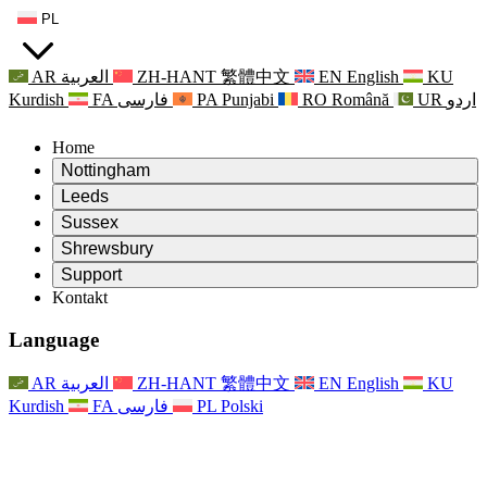
PL
AR
العربية
ZH-HANT
繁體中文
EN
English
KU
Kurdish
FA
فارسی
PA
Punjabi
RO
Română
UR
اردو
Home
Nottingham
Review
Leeds
Przewodniczący Przeglądu
Review
Sussex
Niezależny zespół recenzentów
Przewodniczący Przeglądu
Review
Shrewsbury
Zakres uprawnień
Niezależny zespół recenzentów
Przewodniczący Przeglądu
Raport końcowy z niezależnego przeglądu
Review
Support
Zakres wymagań i obowiązków
Niezależny zespół recenzentów
Często zadawane pytania
Zakres zadań w zakresie oceny macierzyństwa
Kontakt
Leeds
Kontakt
Zakres uprawnień
Kontakt
Anonsy
For Families
Usługi regionalne Leeds
Kontakt
For Families
Reports
Wsparcie psychologiczne dla rodzin
Nottingham
Language
For Families
Proces przekazywania informacji zwrotnych przez rodzinę
Raport końcowy z niezależnego przeglądu
Aktualizacje dla rodzin
Rodzinna Służba Wsparcia Psychologicznego
Wsparcie psychologiczne dla rodzin
Najnowsze informacje
Pierwszy raport z niezależnego przeglądu
Zdarzenia
Wsparcie w sytuacjach kryzysowych związanych ze
Aktualizacje dla rodzin
AR
العربية
ZH-HANT
繁體中文
EN
English
KU
Biuletyny informacyjne
For Families
For Staff
zdrowiem psychicznym
Zdarzenia
Kurdish
FA
فارسی
PL
Polski
Opt Out
Aktualizacje
Wsparcie dla personelu
Usługi regionalne Nottingham
For Staff
Zdarzenia
Głosy personelu
National
Wsparcie dla personelu
Wsparcie psychologiczne dla rodzin
Organizacje charytatywne zajmujące się sepsą
Głosy personelu
For Staff
Wsparcie onkologiczne w czasie ciąży i wokół niej
Wsparcie dla personelu