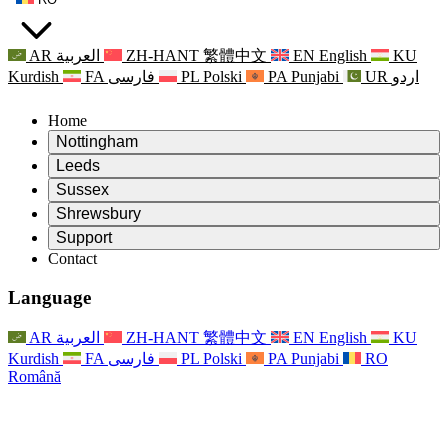
AR
العربية
ZH-HANT
繁體中文
EN
English
KU
Kurdish
FA
فارسی
PL
Polski
PA
Punjabi
UR
اردو
Home
Nottingham
Review
Leeds
Președintele revizuirii
Review
Sussex
Echipa independentă de evaluare
Președintele revizuirii
Review
Shrewsbury
Termeni de referință
Echipa independentă de evaluare
Președintele revizuirii
Raportul final al evaluării independente
Review
Support
Termeni de referință
Echipa independentă de evaluare
Întrebări frecvente
Termeni de referință pentru revizuirea maternității
Contact
Leeds
Contact
Termeni de referință
Contact
Anunţuri
For Families
Servicii regionale Leeds
Contact
For Families
Reports
Sprijin psihologic pentru familii
Nottingham
Language
For Families
Procesul de feedback al familiei
Raportul final al evaluării independente
Actualizări pentru familii
Serviciul de asistență psihologică familială
Sprijin psihologic pentru familii
Ultimele actualizări
Primul raport al evaluării independente
Evenimente
Sprijin în caz de criză în domeniul sănătății mintale
Actualizări pentru familii
AR
العربية
ZH-HANT
繁體中文
EN
English
KU
Buletine informative
For Families
For Staff
Servicii regionale Nottingham
Evenimente
Kurdish
FA
فارسی
PL
Polski
PA
Punjabi
RO
Renunțare
Actualizări
Sprijin pentru personal
National
For Staff
Română
Evenimente
Vocile personalului
Sepsis Charities
Sprijin pentru personal
Sprijin psihologic pentru familii
Suport pentru cancer în timpul și în jurul sarcinii
Vocile personalului
For Staff
Organizații de consiliere profesională
Sprijin pentru personal
Organizațiile naționale pentru pierderea copilului