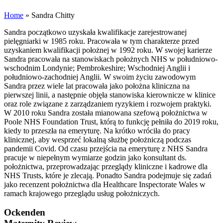
Home
»
Sandra Chitty
Sandra początkowo uzyskała kwalifikacje zarejestrowanej
pielęgniarki w 1985 roku. Pracowała w tym charakterze przed
uzyskaniem kwalifikacji położnej w 1992 roku. W swojej karierze
Sandra pracowała na stanowiskach położnych NHS w południowo-
wschodnim Londynie; Pembrokeshire; Wschodniej Anglii i
południowo-zachodniej Anglii. W swoim życiu zawodowym
Sandra przez wiele lat pracowała jako położna kliniczna na
pierwszej linii, a następnie objęła stanowiska kierownicze w klinice
oraz role związane z zarządzaniem ryzykiem i rozwojem praktyki.
W 2010 roku Sandra została mianowana szefową położnictwa w
Poole NHS Foundation Trust, którą to funkcję pełniła do 2019 roku,
kiedy to przeszła na emeryturę. Na krótko wróciła do pracy
klinicznej, aby wesprzeć lokalną służbę położniczą podczas
pandemii Covid. Od czasu przejścia na emeryturę z NHS Sandra
pracuje w niepełnym wymiarze godzin jako konsultant ds.
położnictwa, przeprowadzając przeglądy kliniczne i kadrowe dla
NHS Trusts, które je zlecają. Ponadto Sandra podejmuje się zadań
jako recenzent położnictwa dla Healthcare Inspectorate Wales w
ramach krajowego przeglądu usług położniczych.
Ockenden