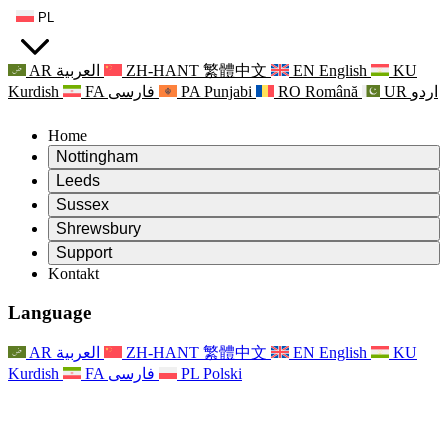
PL
AR
العربية
ZH-HANT
繁體中文
EN
English
KU
Kurdish
FA
فارسی
PA
Punjabi
RO
Română
UR
اردو
Home
Nottingham
Review
Leeds
Przewodniczący Przeglądu
Review
Sussex
Niezależny zespół recenzentów
Przewodniczący Przeglądu
Review
Shrewsbury
Zakres uprawnień
Niezależny zespół recenzentów
Przewodniczący Przeglądu
Raport końcowy z niezależnego przeglądu
Review
Support
Zakres wymagań i obowiązków
Niezależny zespół recenzentów
Często zadawane pytania
Zakres zadań w zakresie oceny macierzyństwa
Kontakt
Leeds
Kontakt
Zakres uprawnień
Kontakt
Anonsy
For Families
Usługi regionalne Leeds
Kontakt
For Families
Reports
Wsparcie psychologiczne dla rodzin
Nottingham
Language
For Families
Proces przekazywania informacji zwrotnych przez rodzinę
Raport końcowy z niezależnego przeglądu
Aktualizacje dla rodzin
Rodzinna Służba Wsparcia Psychologicznego
Wsparcie psychologiczne dla rodzin
Najnowsze informacje
Pierwszy raport z niezależnego przeglądu
Zdarzenia
Wsparcie w sytuacjach kryzysowych związanych ze
Aktualizacje dla rodzin
AR
العربية
ZH-HANT
繁體中文
EN
English
KU
Biuletyny informacyjne
For Families
For Staff
zdrowiem psychicznym
Zdarzenia
Kurdish
FA
فارسی
PL
Polski
Opt Out
Aktualizacje
Wsparcie dla personelu
Usługi regionalne Nottingham
For Staff
Zdarzenia
Głosy personelu
National
Wsparcie dla personelu
Wsparcie psychologiczne dla rodzin
Organizacje charytatywne zajmujące się sepsą
Głosy personelu
For Staff
Wsparcie onkologiczne w czasie ciąży i wokół niej
Wsparcie dla personelu