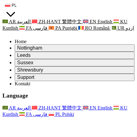
PL
AR
العربية
ZH-HANT
繁體中文
EN
English
KU
Kurdish
FA
فارسی
PA
Punjabi
RO
Română
UR
اردو
Home
Nottingham
Review
Leeds
Przewodniczący Przeglądu
Review
Sussex
Niezależny zespół recenzentów
Przewodniczący Przeglądu
Review
Shrewsbury
Zakres uprawnień
Niezależny zespół recenzentów
Przewodniczący Przeglądu
Raport końcowy z niezależnego przeglądu
Review
Support
Zakres wymagań i obowiązków
Niezależny zespół recenzentów
Często zadawane pytania
Zakres zadań w zakresie oceny macierzyństwa
Kontakt
Leeds
Kontakt
Zakres uprawnień
Kontakt
Anonsy
For Families
Usługi regionalne Leeds
Kontakt
For Families
Reports
Wsparcie psychologiczne dla rodzin
Nottingham
Language
For Families
Proces przekazywania informacji zwrotnych przez rodzinę
Raport końcowy z niezależnego przeglądu
Aktualizacje dla rodzin
Rodzinna Służba Wsparcia Psychologicznego
Wsparcie psychologiczne dla rodzin
Najnowsze informacje
Pierwszy raport z niezależnego przeglądu
Zdarzenia
Wsparcie w sytuacjach kryzysowych związanych ze
Aktualizacje dla rodzin
AR
العربية
ZH-HANT
繁體中文
EN
English
KU
Biuletyny informacyjne
For Families
For Staff
zdrowiem psychicznym
Zdarzenia
Kurdish
FA
فارسی
PL
Polski
Opt Out
Aktualizacje
Wsparcie dla personelu
Usługi regionalne Nottingham
For Staff
Zdarzenia
Głosy personelu
National
Wsparcie dla personelu
Wsparcie psychologiczne dla rodzin
Organizacje charytatywne zajmujące się sepsą
Głosy personelu
For Staff
Wsparcie onkologiczne w czasie ciąży i wokół niej
Wsparcie dla personelu