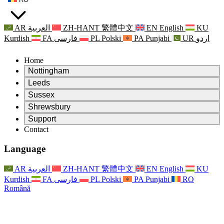
AR
العربية
ZH-HANT
繁體中文
EN
English
KU
Kurdish
FA
فارسی
PL
Polski
PA
Punjabi
UR
اردو
Home
Nottingham
Review
Leeds
Președintele revizuirii
Review
Sussex
Echipa independentă de evaluare
Președintele revizuirii
Review
Shrewsbury
Termeni de referință
Echipa independentă de evaluare
Președintele revizuirii
Raportul final al evaluării independente
Review
Support
Termeni de referință
Echipa independentă de evaluare
Întrebări frecvente
Termeni de referință pentru revizuirea maternității
Contact
Leeds
Contact
Termeni de referință
Contact
Anunţuri
For Families
Servicii regionale Leeds
Contact
For Families
Reports
Sprijin psihologic pentru familii
Nottingham
Language
For Families
Procesul de feedback al familiei
Raportul final al evaluării independente
Actualizări pentru familii
Serviciul de asistență psihologică familială
Sprijin psihologic pentru familii
Ultimele actualizări
Primul raport al evaluării independente
Evenimente
Sprijin în caz de criză în domeniul sănătății mintale
Actualizări pentru familii
AR
العربية
ZH-HANT
繁體中文
EN
English
KU
Buletine informative
For Families
For Staff
Servicii regionale Nottingham
Evenimente
Kurdish
FA
فارسی
PL
Polski
PA
Punjabi
RO
Renunțare
Actualizări
Sprijin pentru personal
National
For Staff
Română
Evenimente
Vocile personalului
Sepsis Charities
Sprijin pentru personal
Sprijin psihologic pentru familii
Suport pentru cancer în timpul și în jurul sarcinii
Vocile personalului
For Staff
Organizații de consiliere profesională
Sprijin pentru personal
Organizațiile naționale pentru pierderea copilului