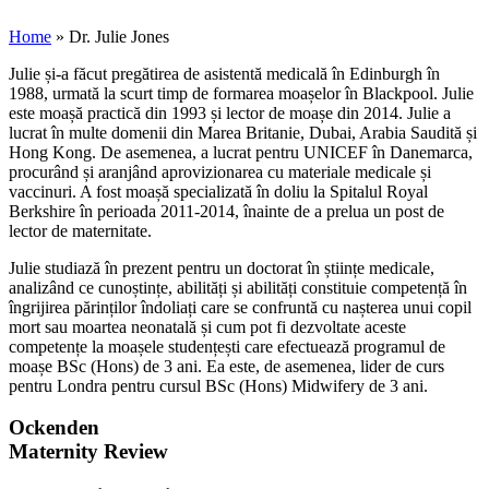
Home
»
Dr. Julie Jones
Julie și-a făcut pregătirea de asistentă medicală în Edinburgh în
1988, urmată la scurt timp de formarea moașelor în Blackpool. Julie
este moașă practică din 1993 și lector de moașe din 2014. Julie a
lucrat în multe domenii din Marea Britanie, Dubai, Arabia Saudită și
Hong Kong. De asemenea, a lucrat pentru UNICEF în Danemarca,
procurând și aranjând aprovizionarea cu materiale medicale și
vaccinuri. A fost moașă specializată în doliu la Spitalul Royal
Berkshire în perioada 2011-2014, înainte de a prelua un post de
lector de maternitate.
Julie studiază în prezent pentru un doctorat în științe medicale,
analizând ce cunoștințe, abilități și abilități constituie competență în
îngrijirea părinților îndoliați care se confruntă cu nașterea unui copil
mort sau moartea neonatală și cum pot fi dezvoltate aceste
competențe la moașele studențești care efectuează programul de
moașe BSc (Hons) de 3 ani. Ea este, de asemenea, lider de curs
pentru Londra pentru cursul BSc (Hons) Midwifery de 3 ani.
Ockenden
Maternity Review