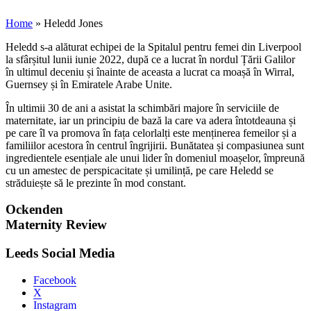
Home
»
Heledd Jones
Heledd s-a alăturat echipei de la Spitalul pentru femei din Liverpool
la sfârșitul lunii iunie 2022, după ce a lucrat în nordul Țării Galilor
în ultimul deceniu și înainte de aceasta a lucrat ca moașă în Wirral,
Guernsey și în Emiratele Arabe Unite.
În ultimii 30 de ani a asistat la schimbări majore în serviciile de
maternitate, iar un principiu de bază la care va adera întotdeauna și
pe care îl va promova în fața celorlalți este menținerea femeilor și a
familiilor acestora în centrul îngrijirii. Bunătatea și compasiunea sunt
ingredientele esențiale ale unui lider în domeniul moașelor, împreună
cu un amestec de perspicacitate și umilință, pe care Heledd se
străduiește să le prezinte în mod constant.
Ockenden
Maternity Review
Leeds Social Media
Facebook
X
Instagram