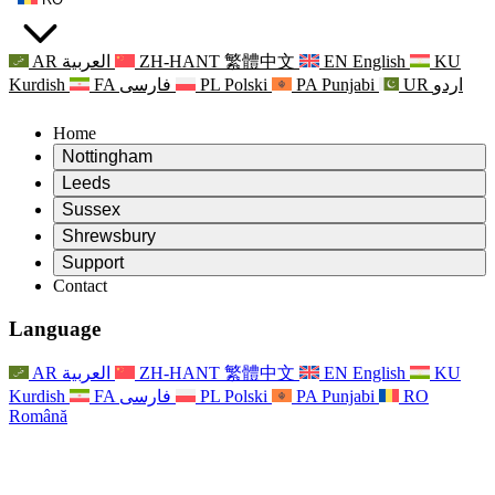
AR
العربية
ZH-HANT
繁體中文
EN
English
KU
Kurdish
FA
فارسی
PL
Polski
PA
Punjabi
UR
اردو
Home
Nottingham
Review
Leeds
Președintele revizuirii
Review
Sussex
Echipa independentă de evaluare
Președintele revizuirii
Review
Shrewsbury
Termeni de referință
Echipa independentă de evaluare
Președintele revizuirii
Raportul final al evaluării independente
Review
Support
Termeni de referință
Echipa independentă de evaluare
Întrebări frecvente
Termeni de referință pentru revizuirea maternității
Contact
Leeds
Contact
Termeni de referință
Contact
Anunţuri
For Families
Servicii regionale Leeds
Contact
For Families
Reports
Sprijin psihologic pentru familii
Nottingham
Language
For Families
Procesul de feedback al familiei
Raportul final al evaluării independente
Actualizări pentru familii
Serviciul de asistență psihologică familială
Sprijin psihologic pentru familii
Ultimele actualizări
Primul raport al evaluării independente
Evenimente
Sprijin în caz de criză în domeniul sănătății mintale
Actualizări pentru familii
AR
العربية
ZH-HANT
繁體中文
EN
English
KU
Buletine informative
For Families
For Staff
Servicii regionale Nottingham
Evenimente
Kurdish
FA
فارسی
PL
Polski
PA
Punjabi
RO
Renunțare
Actualizări
Sprijin pentru personal
National
For Staff
Română
Evenimente
Vocile personalului
Sepsis Charities
Sprijin pentru personal
Sprijin psihologic pentru familii
Suport pentru cancer în timpul și în jurul sarcinii
Vocile personalului
For Staff
Organizații de consiliere profesională
Sprijin pentru personal
Organizațiile naționale pentru pierderea copilului