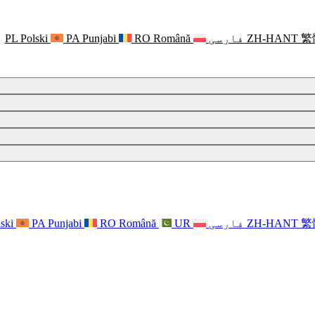
繁
ZH-HANT
فارسی
Română
RO
Punjabi
PA
Polski
PL
繁
ZH-HANT
فارسی
UR
Română
RO
Punjabi
PA
ski