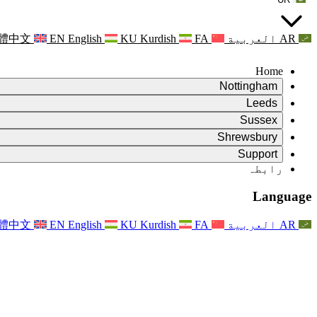
AR
العربية
FA
Kurdish
KU
English
EN
體中文
Home
Nottingham
Review
Leeds
جائزہ کے چیئرمین
Review
Sussex
آزاد جائزہ ٹیم
جائزہ کے چیئرمین
Review
Shrewsbury
حوالہ جات کی شرائط
آزاد جائزہ ٹیم
جائزہ کے چیئرمین
Review
آزاد جائزہ کی حتمی رپورٹ
Support
حوالہ کی شرائط
آزاد جائزہ ٹیم
اکثر پوچھے گئے سوالات
زچگی کے جائزے کے لئے حوالہ کی شرائط
Leeds
رابطہ
رابطہ
حوالہ جات کی شرائط
رابطہ
اعلانات
For Families
علاقائی خدمات لیڈز
رابطہ
For Families
Reports
Nottingham
خاندانوں کے لیے نفسیاتی معاونت
Language
For Families
فیملی فیڈ بیک کا عمل
آزاد جائزہ کی حتمی رپورٹ
فیملیز کے لیے اپڈیٹس
خاندانی نفسیاتی مدد کی خدمت
خاندانوں کے لیے نفسیاتی معاونت
تازہ ترین اپ ڈیٹس
آزاد جائزہ کی پہلی رپورٹ
واقعات
دماغی صحت کے بحران کی حمایت
خاندانوں کے لئے تازہ ترین معلومات
AR
العربية
FA
Kurdish
KU
English
EN
體中文
خبرنامے
For Families
For Staff
علاقائی خدمات ناٹنگھم
واقعات
اپڈیٹس
آپٹ آؤٹ کریں۔
National
عملے کے لئے مدد
For Staff
واقعات
اسٹاف وائسز
سیپسس چیریٹیز
عملے کے لئے مدد
خاندانوں کے لیے نفسیاتی معاونت
حمل کے دوران اور اس کے آس پاس کینسر کی مدد
اسٹاف وائسز
For Staff
پیشہ ورانہ مشاورتی تنظیمیں
عملے کے لئے مدد
بچوں کے ضیاع کی قومی تنظیمیں
Other
جب کسی بچے کو معذوری ہو تو خاندانوں کی مدد