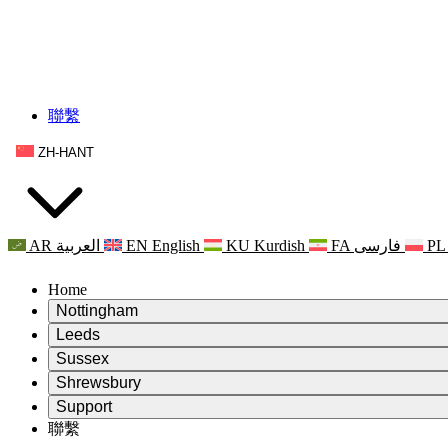
聯繫
ZH-HANT
AR
العربية
EN
English
KU
Kurdish
FA
فارسی
PL
Home
Nottingham
Review
Leeds
評審主席
Review
Sussex
獨立審核小組
評審主席
Review
Shrewsbury
職權範圍
獨立審核小組
評審主席
Review
Support
獨立審查最終報告
職權範圍
獨立審核小組
產科複查的職權範圍
Leeds
聯繫
常見問題
聯繫
職權範圍
公告
利茲地區服務