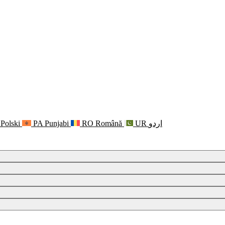
Polski
PA
Punjabi
RO
Română
UR
اردو