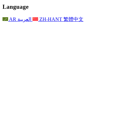
聯繫
For Families
聯繫
Reports
Nottingham
Language
For Families
家庭心理支持
For Families
獨立審查的最終報告
家庭心理支援服務
家庭回饋流程
家庭更新
家庭心理支持
獨立審查報告的首次報告
心理健康危機支援
AR
العربية
ZH-HANT
繁體中文
最新消息
事件
家庭更新
For Families
諾丁漢區域服務
電子報
For Staff
事件
更新
National
退出
員工支援
For Staff
敗血症慈善機構
事件
員工之聲
員工支援
懷孕期間和懷孕前後的癌症支援
家庭心理支持
員工之聲
專業諮詢機構
For Staff
全國嬰兒丟失組織
員工支援
為兒童殘疾時的家庭提供支援
Other
全國兄弟姐妹支援
GMC與NMC
全國喪親援助
基於信仰的喪親支援
對於父親