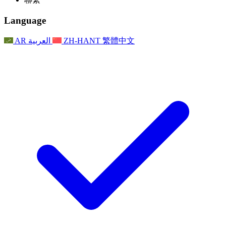
常見問題
聯繫
職權範圍
公告
利茲地區服務
聯繫
For Families
聯繫
Reports
Nottingham
Language
For Families
家庭心理支持
For Families
獨立審查的最終報告
家庭心理支援服務
家庭回饋流程
家庭更新
家庭心理支持
獨立審查報告的首次報告
心理健康危機支援
AR
العربية
ZH-HANT
繁體中文
最新消息
事件
家庭更新
For Families
諾丁漢區域服務
電子報
For Staff
事件
更新
National
退出
員工支援
For Staff
敗血症慈善機構
事件
員工之聲
員工支援
懷孕期間和懷孕前後的癌症支援
家庭心理支持
員工之聲
專業諮詢機構
For Staff
全國嬰兒丟失組織
員工支援
為兒童殘疾時的家庭提供支援
Other
全國兄弟姐妹支援
GMC與NMC
全國喪親援助
基於信仰的喪親支援
對於父親