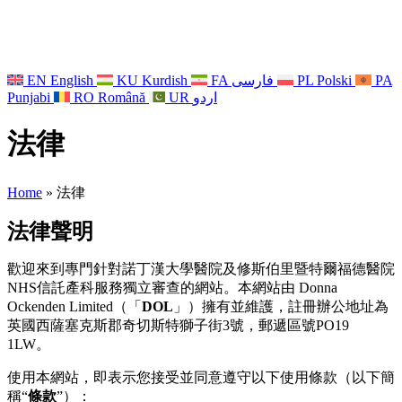
EN
English
KU
Kurdish
FA
فارسی
PL
Polski
PA
Punjabi
RO
Română
UR
اردو
法律
Home
»
法律
法律聲明
歡迎來到專門針對諾丁漢大學醫院及修斯伯里暨特爾福德醫院
NHS信託產科服務獨立審查的網站。本網站由 Donna
Ockenden Limited（「
DOL
」）擁有並維護，註冊辦公地址為
英國西薩塞克斯郡奇切斯特獅子街3號，郵遞區號PO19
1LW。
使用本網站，即表示您接受並同意遵守以下使用條款（以下簡
稱“
條款
”）：