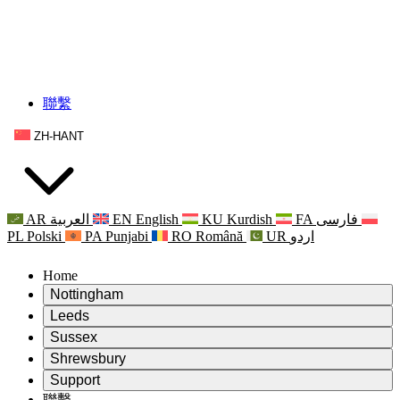
聯繫
ZH-HANT
AR
العربية
EN
English
KU
Kurdish
FA
فارسی
PL
Polski
PA
Punjabi
RO
Română
UR
اردو
Home
Nottingham
Review
Leeds
評審主席
Review
Sussex
獨立審核小組
評審主席
Review
Shrewsbury
職權範圍
獨立審核小組
評審主席
Review
Support
獨立審查最終報告
職權範圍
獨立審核小組
產科複查的職權範圍
Leeds
聯繫