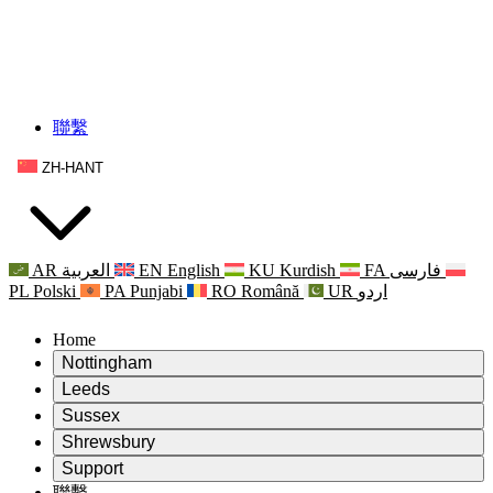
聯繫
ZH-HANT
AR
العربية
EN
English
KU
Kurdish
FA
فارسی
PL
Polski
PA
Punjabi
RO
Română
UR
اردو
Home
Nottingham
Review
Leeds
評審主席
Review
Sussex
獨立審核小組
評審主席
Review
Shrewsbury
職權範圍
獨立審核小組
評審主席
Review
Support
獨立審查最終報告
職權範圍
獨立審核小組
產科複查的職權範圍
Leeds
聯繫