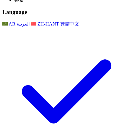
常見問題
聯繫
職權範圍
公告
利茲地區服務
聯繫
For Families
聯繫
Reports
Nottingham
Language
For Families
家庭心理支持
For Families
獨立審查的最終報告
家庭心理支援服務
家庭回饋流程
家庭更新
家庭心理支持
獨立審查報告的首次報告
心理健康危機支援
AR
العربية
ZH-HANT
繁體中文
最新消息
事件
家庭更新
For Families
諾丁漢區域服務
電子報
For Staff
事件
更新
National
退出
員工支援
For Staff
敗血症慈善機構
事件
員工之聲
員工支援
懷孕期間和懷孕前後的癌症支援
家庭心理支持
員工之聲
專業諮詢機構
For Staff
全國嬰兒丟失組織
員工支援
為兒童殘疾時的家庭提供支援
Other
全國兄弟姐妹支援
GMC與NMC
全國喪親援助
基於信仰的喪親支援
對於父親