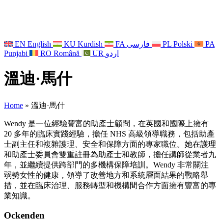
EN
English
KU
Kurdish
FA
فارسی
PL
Polski
PA
Punjabi
RO
Română
UR
اردو
溫迪·馬什
Home
»
溫迪·馬什
Wendy 是一位經驗豐富的助產士顧問，在英國和國際上擁有
20 多年的臨床實踐經驗，擔任 NHS 高級領導職務，包括助產
士副主任和複雜護理、安全和保障方面的專家職位。她在護理
和助產士委員會雙重註冊為助產士和教師，擔任講師從業者九
年，並繼續提供跨部門的多機構保障培訓。Wendy 非常關注
弱勢女性的健康，領導了改善地方和系統層面結果的戰略舉
措，並在臨床治理、服務轉型和機構間合作方面擁有豐富的專
業知識。
Ockenden