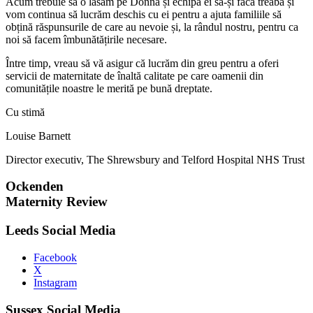
Acum trebuie să o lăsăm pe Donna și echipa ei să-și facă treaba și
vom continua să lucrăm deschis cu ei pentru a ajuta familiile să
obțină răspunsurile de care au nevoie și, la rândul nostru, pentru ca
noi să facem îmbunătățirile necesare.
Între timp, vreau să vă asigur că lucrăm din greu pentru a oferi
servicii de maternitate de înaltă calitate pe care oamenii din
comunitățile noastre le merită pe bună dreptate.
Cu stimă
Louise Barnett
Director executiv, The Shrewsbury and Telford Hospital NHS Trust
Ockenden
Maternity Review
Leeds Social Media
Facebook
X
Instagram
Sussex Social Media