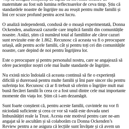
maternitate au fost sub lumina reflectoarelor de ceva timp. Știu că
standardele noastre de îngrijire nu au reușit pentru multe familii și
îmi cer scuze profund pentru acest lucru.
O analiză independentă, condusă de o moașă experimentată, Donna
Ockenden, analizează cazurile care implică familii din comunitățile
noastre. Astăzi, știm că numărul total al familiilor ale căror cazuri
sunt revizuite este de 1.862. Recunosc că aceasta va fi o preocupare
uriașă, atât pentru acele familii, cât și pentru toți cei din comunitățile
noastre, care depind de noi pentru îngrijirea lor.
Este o preocupare și pentru personalul nostru, care se angajează să
ofere pacienților noștri cele mai înalte standarde de îngrijire.
Nu există nicio îndoială că aceasta continuă să fie o experiență
dificilă și dureroasă pentru multe familii și îmi pare sincer rău pentru
suferința lor. Recunosc că ar fi trebuit să oferim o îngrijire mult mai
bună fiecărei familii în ceea ce a fost unul dintre cele mai importante
momente din viața lor. Știm că i-am dezamăgit.
Sunt foarte conștient că, pentru aceste familii, cuvintele nu vor fi
niciodată suficiente și ceea ce vor să vadă este dovada unei
îmbunătățiri reale la Trust. Acesta este motivul pentru care ne-am
angajat să le ascultăm și să colaborăm cu Donna Ockenden’s
Review pentru a ne asigura că lecțiile sunt învățate și că avem un