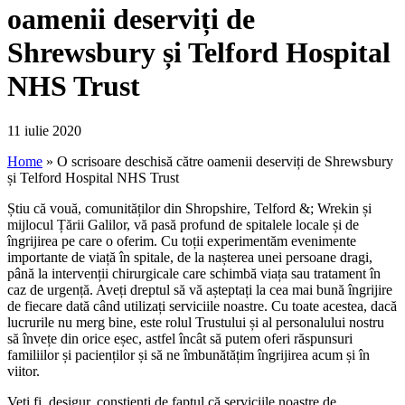
oamenii deserviți de
Shrewsbury și Telford Hospital
NHS Trust
11 iulie 2020
Home
»
O scrisoare deschisă către oamenii deserviți de Shrewsbury
și Telford Hospital NHS Trust
Știu că vouă, comunităților din Shropshire, Telford &; Wrekin și
mijlocul Țării Galilor, vă pasă profund de spitalele locale și de
îngrijirea pe care o oferim. Cu toții experimentăm evenimente
importante de viață în spitale, de la nașterea unei persoane dragi,
până la intervenții chirurgicale care schimbă viața sau tratament în
caz de urgență. Aveți dreptul să vă așteptați la cea mai bună îngrijire
de fiecare dată când utilizați serviciile noastre. Cu toate acestea, dacă
lucrurile nu merg bine, este rolul Trustului și al personalului nostru
să învețe din orice eșec, astfel încât să putem oferi răspunsuri
familiilor și pacienților și să ne îmbunătățim îngrijirea acum și în
viitor.
Veți fi, desigur, conștienți de faptul că serviciile noastre de