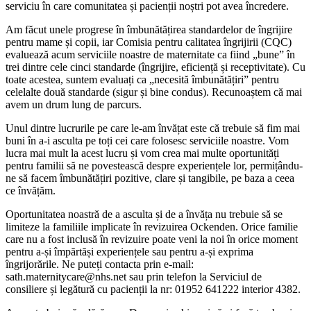
serviciu în care comunitatea și pacienții noștri pot avea încredere.
Am făcut unele progrese în îmbunătățirea standardelor de îngrijire
pentru mame și copii, iar Comisia pentru calitatea îngrijirii (CQC)
evaluează acum serviciile noastre de maternitate ca fiind „bune” în
trei dintre cele cinci standarde (îngrijire, eficiență și receptivitate). Cu
toate acestea, suntem evaluați ca „necesită îmbunătățiri” pentru
celelalte două standarde (sigur și bine condus). Recunoaștem că mai
avem un drum lung de parcurs.
Unul dintre lucrurile pe care le-am învățat este că trebuie să fim mai
buni în a-i asculta pe toți cei care folosesc serviciile noastre. Vom
lucra mai mult la acest lucru și vom crea mai multe oportunități
pentru familii să ne povestească despre experiențele lor, permițându-
ne să facem îmbunătățiri pozitive, clare și tangibile, pe baza a ceea
ce învățăm.
Oportunitatea noastră de a asculta și de a învăța nu trebuie să se
limiteze la familiile implicate în revizuirea Ockenden. Orice familie
care nu a fost inclusă în revizuire poate veni la noi în orice moment
pentru a-și împărtăși experiențele sau pentru a-și exprima
îngrijorările. Ne puteți contacta prin e-mail:
sath.maternitycare@nhs.net sau prin telefon la Serviciul de
consiliere și legătură cu pacienții la nr: 01952 641222 interior 4382.