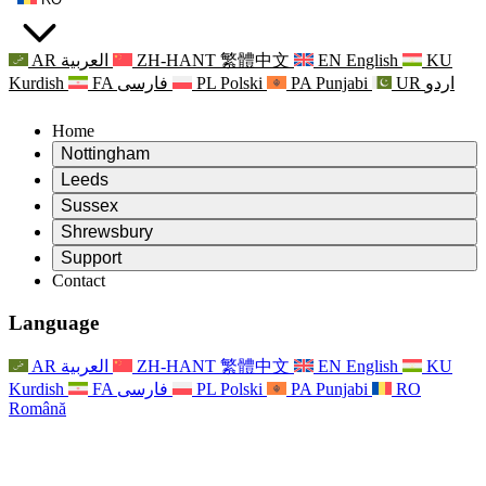
AR
العربية
ZH-HANT
繁體中文
EN
English
KU
Kurdish
FA
فارسی
PL
Polski
PA
Punjabi
UR
اردو
Home
Nottingham
Review
Leeds
Președintele revizuirii
Review
Sussex
Echipa independentă de evaluare
Președintele revizuirii
Review
Shrewsbury
Termeni de referință
Echipa independentă de evaluare
Președintele revizuirii
Raportul final al evaluării independente
Review
Support
Termeni de referință
Echipa independentă de evaluare
Întrebări frecvente
Termeni de referință pentru revizuirea maternității
Contact
Leeds
Contact
Termeni de referință
Contact
Anunţuri
For Families
Servicii regionale Leeds
Contact
For Families
Reports
Sprijin psihologic pentru familii
Nottingham
Language
For Families
Procesul de feedback al familiei
Raportul final al evaluării independente
Actualizări pentru familii
Serviciul de asistență psihologică familială
Sprijin psihologic pentru familii
Ultimele actualizări
Primul raport al evaluării independente
Evenimente
Sprijin în caz de criză în domeniul sănătății mintale
Actualizări pentru familii
AR
العربية
ZH-HANT
繁體中文
EN
English
KU
Buletine informative
For Families
For Staff
Servicii regionale Nottingham
Evenimente
Kurdish
FA
فارسی
PL
Polski
PA
Punjabi
RO
Renunțare
Actualizări
Sprijin pentru personal
National
For Staff
Română
Evenimente
Vocile personalului
Sepsis Charities
Sprijin pentru personal
Sprijin psihologic pentru familii
Suport pentru cancer în timpul și în jurul sarcinii
Vocile personalului
For Staff
Organizații de consiliere profesională
Sprijin pentru personal
Organizațiile naționale pentru pierderea copilului