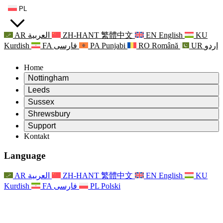
PL
AR
العربية
ZH-HANT
繁體中文
EN
English
KU
Kurdish
FA
فارسی
PA
Punjabi
RO
Română
UR
اردو
Home
Nottingham
Review
Leeds
Przewodniczący Przeglądu
Review
Sussex
Niezależny zespół recenzentów
Przewodniczący Przeglądu
Review
Shrewsbury
Zakres uprawnień
Niezależny zespół recenzentów
Przewodniczący Przeglądu
Raport końcowy z niezależnego przeglądu
Review
Support
Zakres wymagań i obowiązków
Niezależny zespół recenzentów
Często zadawane pytania
Zakres zadań w zakresie oceny macierzyństwa
Kontakt
Leeds
Kontakt
Zakres uprawnień
Kontakt
Anonsy
For Families
Usługi regionalne Leeds
Kontakt
For Families
Reports
Wsparcie psychologiczne dla rodzin
Nottingham
Language
For Families
Proces przekazywania informacji zwrotnych przez rodzinę
Raport końcowy z niezależnego przeglądu
Aktualizacje dla rodzin
Rodzinna Służba Wsparcia Psychologicznego
Wsparcie psychologiczne dla rodzin
Najnowsze informacje
Pierwszy raport z niezależnego przeglądu
Zdarzenia
Wsparcie w sytuacjach kryzysowych związanych ze
Aktualizacje dla rodzin
AR
العربية
ZH-HANT
繁體中文
EN
English
KU
Biuletyny informacyjne
For Families
For Staff
zdrowiem psychicznym
Zdarzenia
Kurdish
FA
فارسی
PL
Polski
Opt Out
Aktualizacje
Wsparcie dla personelu
Usługi regionalne Nottingham
For Staff
Zdarzenia
Głosy personelu
National
Wsparcie dla personelu
Wsparcie psychologiczne dla rodzin
Organizacje charytatywne zajmujące się sepsą
Głosy personelu
For Staff
Wsparcie onkologiczne w czasie ciąży i wokół niej
Wsparcie dla personelu