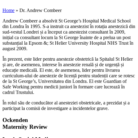
Home
»
Dr. Andrew Combeer
Andrew Combeer a absolvit St George’s Hospital Medical School
din Londra în 1995. S-a instruit ca anestezist în rotația anestezică din
sud-vestul Londrei și a început ca anestezist consultant în 2009,
inițial ca consultant locum la St George înainte de a prelua un post
substanțial la Epsom &; St Helier University Hospital NHS Trust în
august 2009.
În prezent, este lider pentru anestezie obstetrică la Spitalul St Helier
și are, de asemenea, interese în anestezie renală și de urgență și
educație medicală. El este, de asemenea, lider pentru livrarea
curriculum-ului de anestezie de licență pentru studenții care se rotesc
de la St George’s, Universitatea din Londra. El este Guardian of
Safe Working pentru medicii juniori în formare care lucrează în
cadrul Trustului.
În rolul său de conducător al anesteziei obstetricale, a prezidat și a
participat la comisii de investigare a incidentelor grave.
Ockenden
Maternity Review