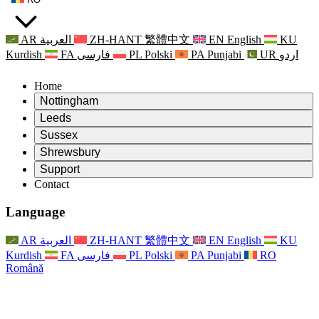
AR
العربية
ZH-HANT
繁體中文
EN
English
KU
Kurdish
FA
فارسی
PL
Polski
PA
Punjabi
UR
اردو
Home
Nottingham
Review
Leeds
Președintele revizuirii
Review
Sussex
Echipa independentă de evaluare
Președintele revizuirii
Review
Shrewsbury
Termeni de referință
Echipa independentă de evaluare
Președintele revizuirii
Raportul final al evaluării independente
Review
Support
Termeni de referință
Echipa independentă de evaluare
Întrebări frecvente
Termeni de referință pentru revizuirea maternității
Contact
Leeds
Contact
Termeni de referință
Contact
Anunţuri
For Families
Servicii regionale Leeds
Contact
For Families
Reports
Sprijin psihologic pentru familii
Nottingham
Language
For Families
Procesul de feedback al familiei
Raportul final al evaluării independente
Actualizări pentru familii
Serviciul de asistență psihologică familială
Sprijin psihologic pentru familii
Ultimele actualizări
Primul raport al evaluării independente
Evenimente
Sprijin în caz de criză în domeniul sănătății mintale
Actualizări pentru familii
AR
العربية
ZH-HANT
繁體中文
EN
English
KU
Buletine informative
For Families
For Staff
Servicii regionale Nottingham
Evenimente
Kurdish
FA
فارسی
PL
Polski
PA
Punjabi
RO
Renunțare
Actualizări
Sprijin pentru personal
National
For Staff
Română
Evenimente
Vocile personalului
Sepsis Charities
Sprijin pentru personal
Sprijin psihologic pentru familii
Suport pentru cancer în timpul și în jurul sarcinii
Vocile personalului
For Staff
Organizații de consiliere profesională
Sprijin pentru personal
Organizațiile naționale pentru pierderea copilului