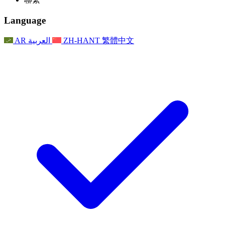
常見問題
聯繫
職權範圍
公告
利茲地區服務
聯繫
For Families
聯繫
Reports
Nottingham
Language
For Families
家庭心理支持
For Families
獨立審查的最終報告
家庭心理支援服務
家庭回饋流程
家庭更新
家庭心理支持
獨立審查報告的首次報告
心理健康危機支援
AR
العربية
ZH-HANT
繁體中文
最新消息
事件
家庭更新
For Families
諾丁漢區域服務
電子報
For Staff
事件
更新
National
退出
員工支援
For Staff
敗血症慈善機構
事件
員工之聲
員工支援
懷孕期間和懷孕前後的癌症支援
家庭心理支持
員工之聲
專業諮詢機構
For Staff
全國嬰兒丟失組織
員工支援
為兒童殘疾時的家庭提供支援
Other
全國兄弟姐妹支援
GMC與NMC
全國喪親援助
基於信仰的喪親支援
對於父親