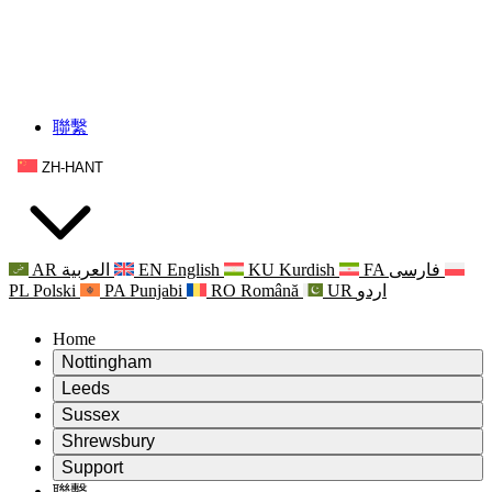
聯繫
ZH-HANT
AR
العربية
EN
English
KU
Kurdish
FA
فارسی
PL
Polski
PA
Punjabi
RO
Română
UR
اردو
Home
Nottingham
Review
Leeds
評審主席
Review
Sussex
獨立審核小組
評審主席
Review
Shrewsbury
職權範圍
獨立審核小組
評審主席
Review
Support
獨立審查最終報告
職權範圍
獨立審核小組
產科複查的職權範圍
Leeds
聯繫