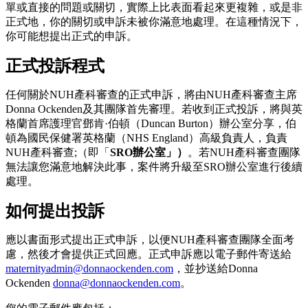
單或直接的問題或關切，實際上比表面看起來更複雜，或是非
正式地，你的關切或申訴未被你滿意地處理。在這種情況下，
你可能想提出正式的申訴。
正式投訴程式
任何關於NUH產科審查的正式申訴，將由NUH產科審查主席
Donna Ockenden及其團隊首先審理。若收到正式投訴，將與英
格蘭首席護理官鄧肯·伯頓（Duncan Burton）辦公室分享，伯
頓為國民保健署英格蘭（NHS England）高級負責人，負責
NUH產科審查;（即「
SRO辦公室」）
。若NUH產科審查團隊
無法讓您滿意地解決此事，案件將升級至SRO辦公室進行後續
處理。
如何提出投訴
應以書面形式提出正式申訴，以便NUH產科審查團隊全面考
慮，然後才會提供正式回應。正式申訴應以電子郵件寄送給
maternityadmin@donnaockenden.com
，並抄送給Donna
Ockenden
donna@donnaockenden.com
。